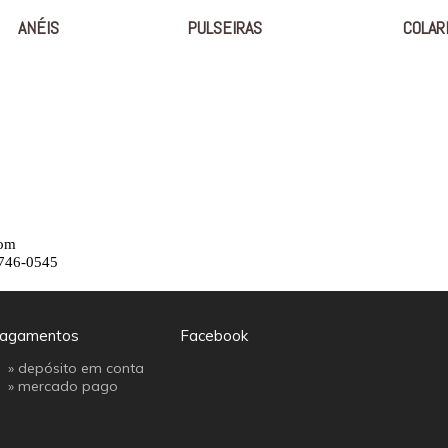
ANÉIS
PULSEIRAS
COLAR
com
8746-0545
agamentos
Facebook
» depósito em conta
»
mercado pago