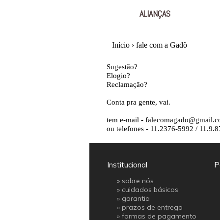
ALIANÇAS
Início
›
fale com a Gadô
Sugestão?
Elogio?
Reclamação?
Conta pra gente, vai.
tem e-mail - falecomagado@gmail.
ou telefones - 11.2376-5992 / 11.9.
Institucional
P
»
sobre nós
»
cuidados básicos
»
garantia
»
prazos de entrega
»
formas de pagamento